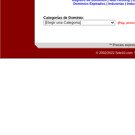
Registro de Dominios
|
Web Hosting
|
D
Dominios Expirados
|
Industrias
|
Indu
Categorías de Dominio:
[Pág. princi
** Precios expre
© 2002/2022 Solo10.com