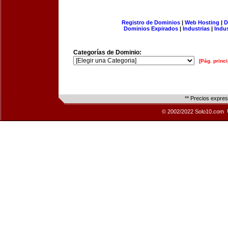
Registro de Dominios
|
Web Hosting
|
D
Dominios Expirados
|
Industrias
|
Indu
Categorías de Dominio:
[Pág. princi
** Precios expre
© 2002/2022 Solo10.com