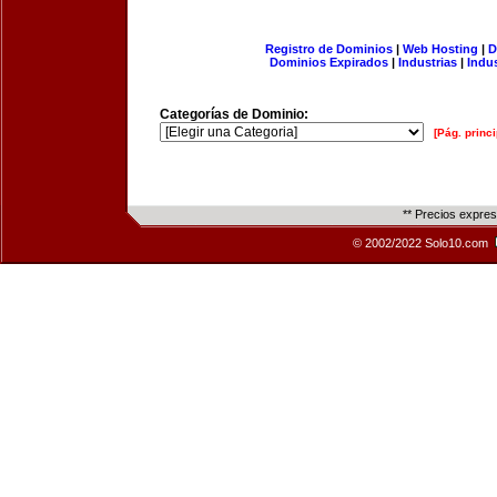
Registro de Dominios
|
Web Hosting
|
D
Dominios Expirados
|
Industrias
|
Indu
Categorías de Dominio:
[Pág. princi
** Precios expre
© 2002/2022 Solo10.com