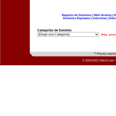
Registro de Dominios
|
Web Hosting
|
D
Dominios Expirados
|
Industrias
|
Indu
Categorías de Dominio:
[Pág. princi
** Precios expre
© 2002/2022 Solo10.com