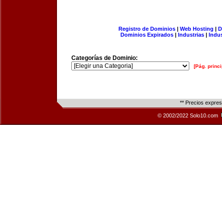
Registro de Dominios
|
Web Hosting
|
D
Dominios Expirados
|
Industrias
|
Indu
Categorías de Dominio:
[Pág. princi
** Precios expre
© 2002/2022 Solo10.com