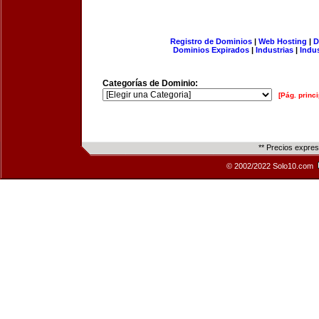
Registro de Dominios
|
Web Hosting
|
D
Dominios Expirados
|
Industrias
|
Indu
Categorías de Dominio:
[Pág. princi
** Precios expre
© 2002/2022 Solo10.com