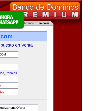
.com
 puesto en Venta
.COM
idad
,
Portales
m
tas
ealizar una Oferta