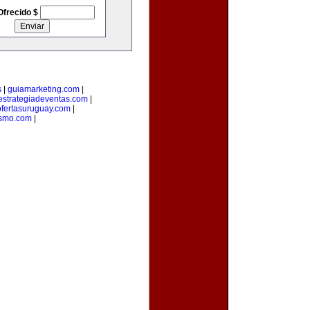
Ofrecido $
s
|
guiamarketing.com
|
estrategiadeventas.com
|
ofertasuruguay.com
|
ismo.com
|