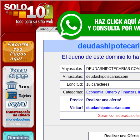
deudashipotecar
El dueño de este dominio lo ha
Mayusculas:
DEUDASHIPOTECARIAS.COM
Minusculas:
deudashipotecarias.com
Longitud:
18 caracteres
Categorias:
Economia, Dinero y Finanzas
,
Precio:
Realizar una oferta!
Visitar!
deudashipotecarias.com
Serán consideradas ofer
Realizar una Oferta