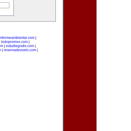
informeambiental.com
|
|
todopromos.com
|
om
|
estudiegratis.com
|
m
|
reservadevuelo.com
|