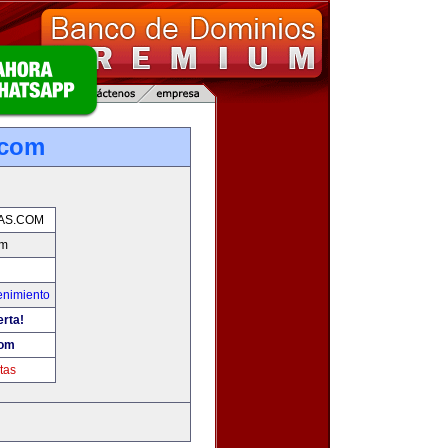
.com
AS.COM
om
enimiento
erta!
com
tas