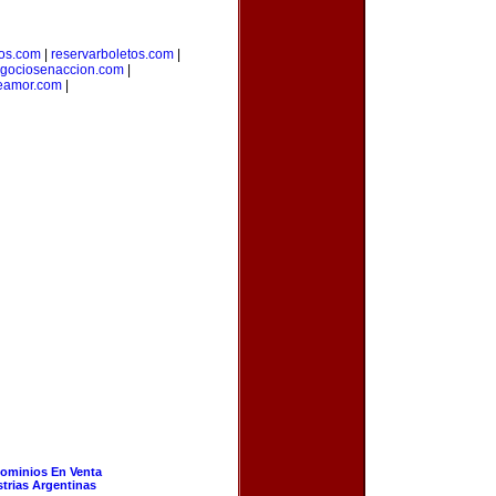
ros.com
|
reservarboletos.com
|
gociosenaccion.com
|
eamor.com
|
ominios En Venta
strias Argentinas