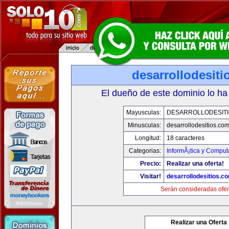
desarrollodesit
El dueño de este dominio lo ha
Mayusculas:
DESARROLLODESIT
Minusculas:
desarrollodesitios.co
Longitud:
18 caracteres
Categorias:
InformÃ¡tica y Comput
Precio:
Realizar una oferta!
Visitar!
desarrollodesitios.c
Serán consideradas ofer
Realizar una Oferta