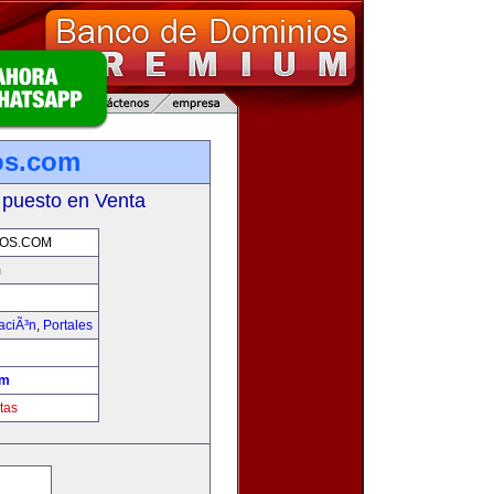
ios.com
 puesto en Venta
IOS.COM
m
aciÃ³n
,
Portales
om
tas