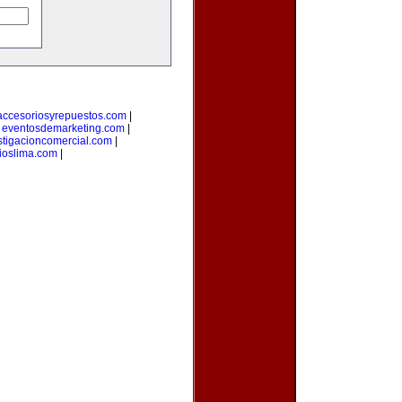
accesoriosyrepuestos.com
|
|
eventosdemarketing.com
|
stigacioncomercial.com
|
ioslima.com
|