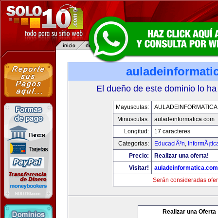
auladeinformati
El dueño de este dominio lo ha
Mayusculas:
AULADEINFORMATICA
Minusculas:
auladeinformatica.com
Longitud:
17 caracteres
Categorias:
EducaciÃ³n
,
InformÃ¡ti
Precio:
Realizar una oferta!
Visitar!
auladeinformatica.com
Serán consideradas ofer
Realizar una Oferta