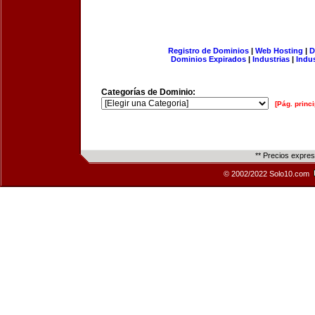
Registro de Dominios
|
Web Hosting
|
D
Dominios Expirados
|
Industrias
|
Indu
Categorías de Dominio:
[Pág. princi
** Precios expre
© 2002/2022 Solo10.com