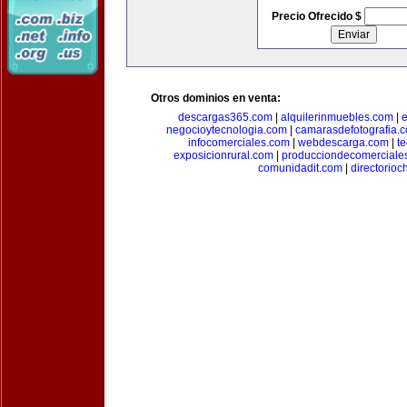
Precio Ofrecido $
Otros dominios en venta:
descargas365.com
|
alquilerinmuebles.com
|
e
negocioytecnologia.com
|
camarasdefotografia.
infocomerciales.com
|
webdescarga.com
|
t
exposicionrural.com
|
producciondecomerciale
comunidadit.com
|
directorioc