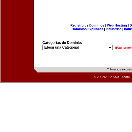
Registro de Dominios
|
Web Hosting
|
D
Dominios Expirados
|
Industrias
|
Indu
Categorías de Dominio:
[Pág. princi
** Precios expre
© 2002/2022 Solo10.com