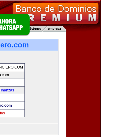
iero.com
NCIERO.COM
ro.com
Finanzas
ero.com
tas