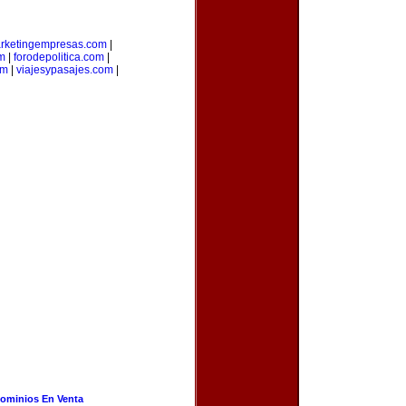
rketingempresas.com
|
m
|
forodepolitica.com
|
om
|
viajesypasajes.com
|
ominios En Venta