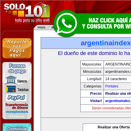
argentinainde
El dueño de este dominio lo ha
Mayusculas:
ARGENTINAIN
Minusculas:
argentinaindex
Longitud:
14 caracteres
Categorias:
Portales
Precio:
Realizar una of
Visitar!
argentinaindex
Serán consideradas ofer
Realizar una Oferta