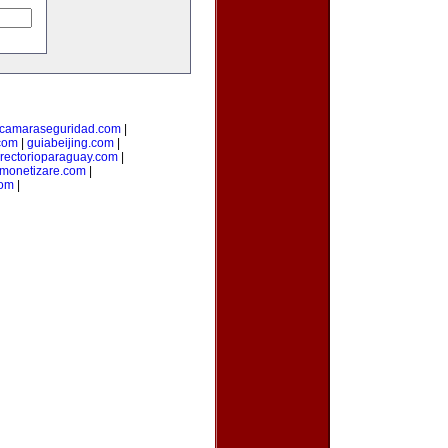
camaraseguridad.com
|
com
|
guiabeijing.com
|
irectorioparaguay.com
|
monetizare.com
|
com
|