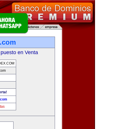
x.com
 puesto en Venta
DEX.COM
.com
erta!
.com
tas