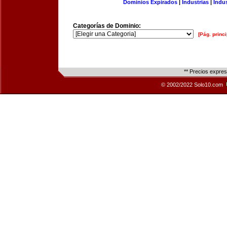
Dominios Expirados
|
Industrias
|
Indu
Categorías de Dominio:
[Pág. princi
** Precios expre
© 2002/2022 Solo10.com