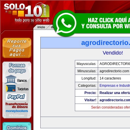
agrodirectori
Vendido!
Mayusculas:
AGRODIRECTORI
Minusculas:
agrodirectorio.com
Longitud:
14 caracteres
Categorias:
Empresas e Industr
Precio:
Realizar una ofert
Visitar!
agrodirectorio.co
Serán consideradas ofer