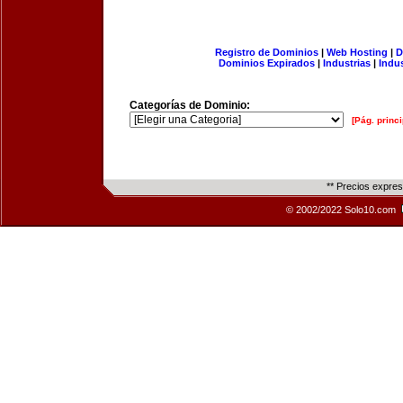
Registro de Dominios
|
Web Hosting
|
D
Dominios Expirados
|
Industrias
|
Indu
Categorías de Dominio:
[Pág. princi
** Precios expre
© 2002/2022 Solo10.com