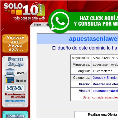
apuestasenlaw
El dueño de este dominio lo ha
Mayusculas:
APUESTASENL
Minusculas:
apuestasenlawe
Longitud:
15 caracteres
Categorias:
Juegos y Entrete
Precio:
Realizar una ofer
Visitar!
apuestasenlawe
Serán consideradas ofer
Realizar una Oferta