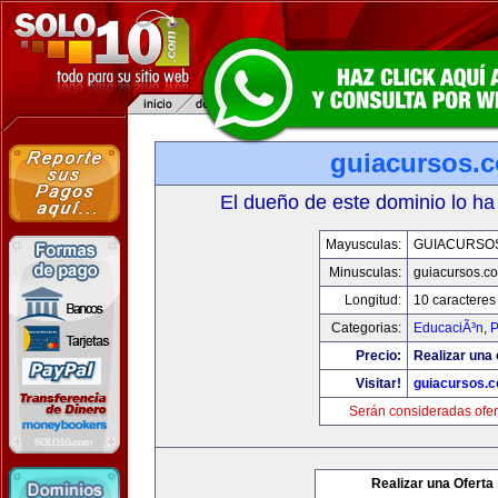
guiacursos.
El dueño de este dominio lo ha
Mayusculas:
GUIACURSO
Minusculas:
guiacursos.c
Longitud:
10 caracteres
Categorias:
EducaciÃ³n
,
P
Precio:
Realizar una 
Visitar!
guiacursos.
Serán consideradas ofer
Realizar una Oferta