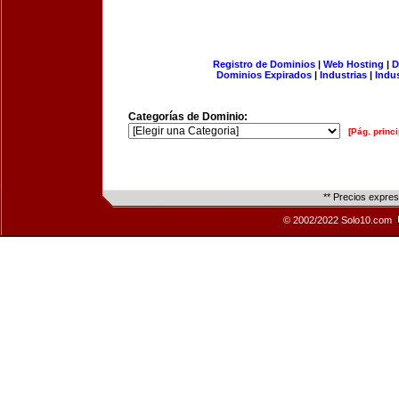
Registro de Dominios
|
Web Hosting
|
D
Dominios Expirados
|
Industrias
|
Indu
Categorías de Dominio:
[Pág. princi
** Precios expre
© 2002/2022 Solo10.com