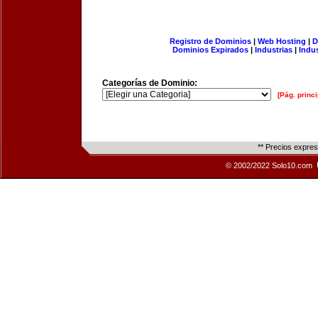
Registro de Dominios
|
Web Hosting
|
D
Dominios Expirados
|
Industrias
|
Indu
Categorías de Dominio:
[Pág. princi
** Precios expre
© 2002/2022 Solo10.com