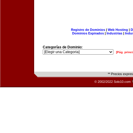
Registro de Dominios
|
Web Hosting
|
D
Dominios Expirados
|
Industrias
|
Indu
Categorías de Dominio:
[Pág. princi
** Precios expre
© 2002/2022 Solo10.com