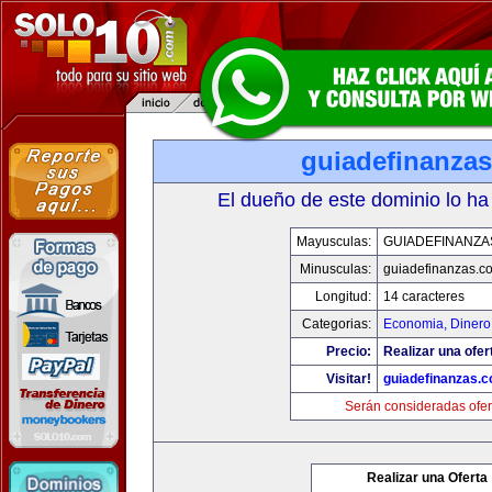
guiadefinanza
El dueño de este dominio lo ha
Mayusculas:
GUIADEFINANZA
Minusculas:
guiadefinanzas.c
Longitud:
14 caracteres
Categorias:
Economia, Dinero
Precio:
Realizar una ofer
Visitar!
guiadefinanzas.
Serán consideradas ofer
Realizar una Oferta