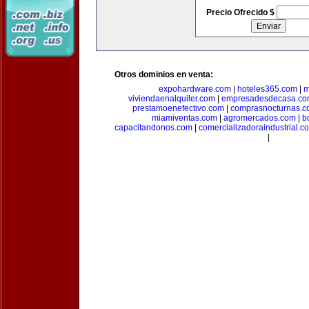
Precio Ofrecido $
Otros dominios en venta:
expohardware.com
|
hoteles365.com
|
m
viviendaenalquiler.com
|
empresadesdecasa.co
prestamoenefectivo.com
|
comprasnocturnas.
miamiventas.com
|
agromercados.com
|
b
capacitandonos.com
|
comercializadoraindustrial.c
|