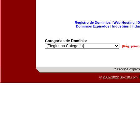
Registro de Dominios
|
Web Hosting
|
D
Dominios Expirados
|
Industrias
|
Indu
Categorías de Dominio:
[Pág. princi
** Precios expre
© 2002/2022 Solo10.com