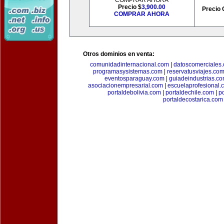
COMPRAR AHORA
Precio $
3,900.00
Precio 
COMPRAR AHORA
Otros dominios en venta:
comunidadinternacional.com
|
datoscomerciales
programasysistemas.com
|
reservatusviajes.co
eventosparaguay.com
|
guiadeindustrias.c
asociacionempresarial.com
|
escuelaprofesional.
portaldebolivia.com
|
portaldechile.com
|
p
portaldecostarica.com