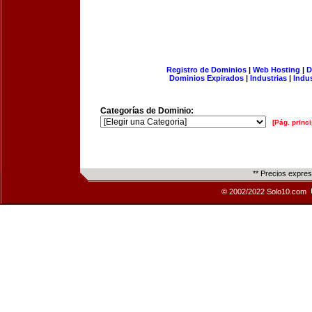
Registro de Dominios
|
Web Hosting
|
D
Dominios Expirados
|
Industrias
|
Indu
Categorías de Dominio:
[Pág. princi
** Precios expre
© 2002/2022 Solo10.com