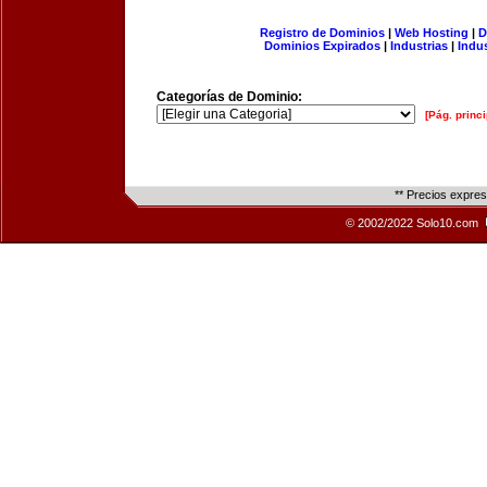
Registro de Dominios
|
Web Hosting
|
D
Dominios Expirados
|
Industrias
|
Indu
Categorías de Dominio:
[Pág. princi
** Precios expre
© 2002/2022 Solo10.com