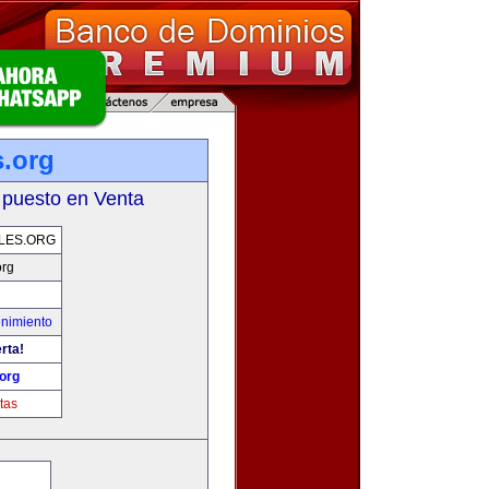
s.org
 puesto en Venta
LES.ORG
org
enimiento
rta!
org
tas