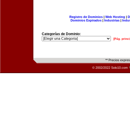
Registro de Dominios
|
Web Hosting
|
D
Dominios Expirados
|
Industrias
|
Indu
Categorías de Dominio:
[Pág. princi
** Precios expre
© 2002/2022 Solo10.com